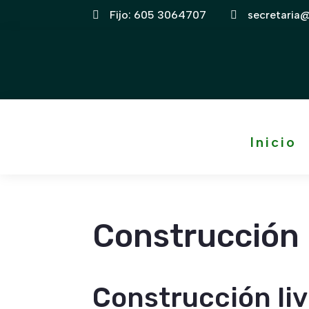
Fijo:
605 3064707
secretaria


Inicio
Construcción 
Construcción liv