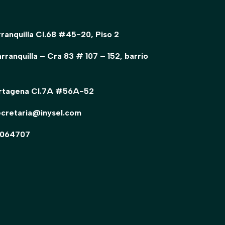
rranquilla Cl.68 #45-20, Piso 2
ranquilla – Cra 83 # 107 – 152, barrio
artagena Cl.7A #56A-52
ecretaria@inysel.com
 3064707